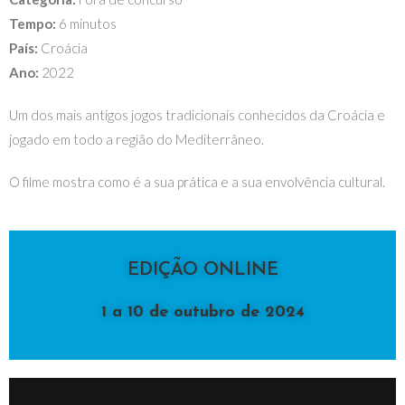
Tempo:
6 minutos
País:
Croácia
Ano:
2022
Um dos mais antigos jogos tradicionais conhecidos da Croácia e
jogado em todo a região do Mediterrâneo.
O filme mostra como é a sua prática e a sua envolvência cultural.
EDIÇÃO ONLINE
1 a 10 de outubro de 2024