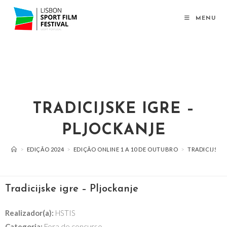
MENU
TRADICIJSKE IGRE –
PLJOCKANJE
>
EDIÇÃO 2024
>
EDIÇÃO ONLINE 1 A 10 DE OUTUBRO
>
TRADICIJSKE
Tradicijske igre – Pljockanje
Realizador(a):
HSTIS
Categoria:
Fora de concurso