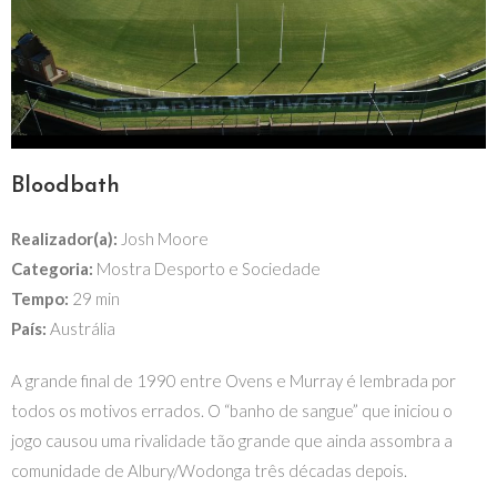
Bloodbath
Realizador(a):
Josh Moore
Categoria:
Mostra Desporto e Sociedade
Tempo:
29 min
País:
Austrália
A grande final de 1990 entre Ovens e Murray é lembrada por
todos os motivos errados. O “banho de sangue” que iniciou o
jogo causou uma rivalidade tão grande que ainda assombra a
comunidade de Albury/Wodonga três décadas depois.