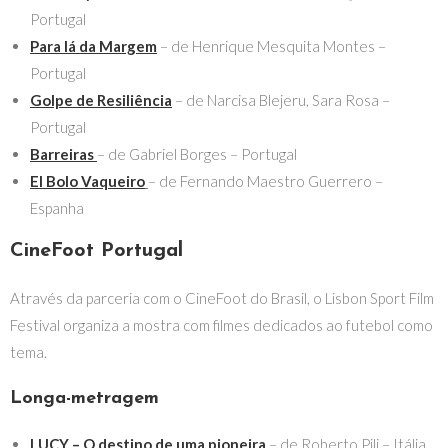
Portugal
Para lá da Margem
– de Henrique Mesquita Montes –
Portugal
Golpe de Resiliência
– de Narcisa Blejeru, Sara Rosa –
Portugal
Barreiras
– de Gabriel Borges – Portugal
El Bolo Vaqueiro
– de Fernando Maestro Guerrero –
Espanha
CineFoot Portugal
Através da parceria com o CineFoot do Brasil, o Lisbon Sport Film
Festival organiza a mostra com filmes dedicados ao futebol como
tema.
Longa-metragem
LUCY – O destino de uma pioneira
– de Roberto Pili – Itália