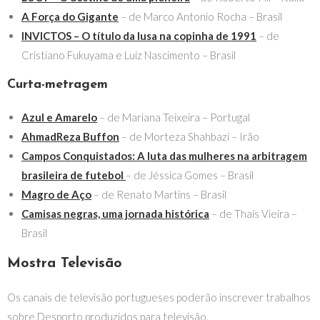
A Força do Gigante
– de Marco Antonio Rocha – Brasil
INVICTOS – O título da lusa na copinha de 1991
– de
Cristiano Fukuyama e Luiz Nascimento – Brasil
Curta-metragem
Azul e Amarelo
– de Mariana Teixeira – Portugal
AhmadReza Buffon
– de Morteza Shahbazi – Irão
Campos Conquistados: A luta das mulheres na arbitragem
brasileira de futebol
– de Jéssica Gomes – Brasil
Magro de Aço
– de Renato Martins – Brasil
Camisas negras, uma jornada histórica
– de Thaís Vieira –
Brasil
Mostra Televisão
Os canais de televisão portugueses poderão inscrever trabalhos
sobre Desporto produzidos para televisão.